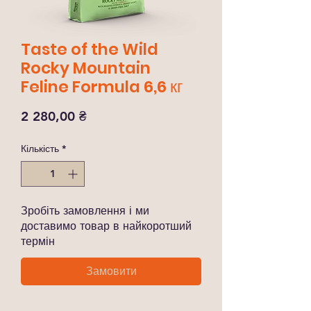
Taste of the Wild
Rocky Mountain
Feline Formula 6,6 кг
Ціна
2 280,00 ₴
Кількість
*
Зробіть замовлення і ми
доставимо товар в найкоротший
термін
Замовити