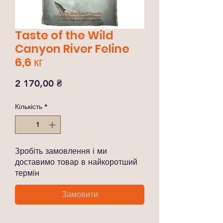
Taste of the Wild
Canyon River Feline
6,6 кг
Ціна
2 170,00 ₴
Кількість
*
Зробіть замовлення і ми
доставимо товар в найкоротший
термін
Замовити