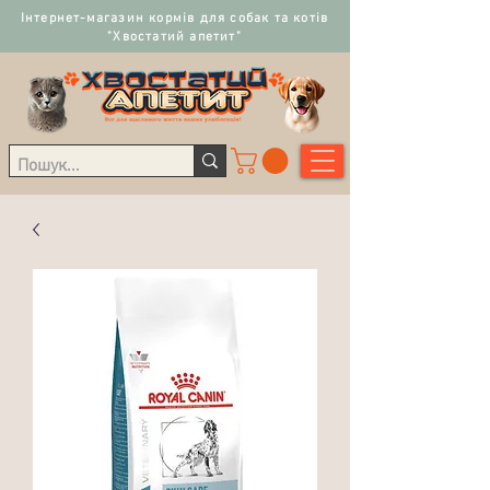
Інтернет-магазин кормів для собак та котів
"Хвостатий апетит"