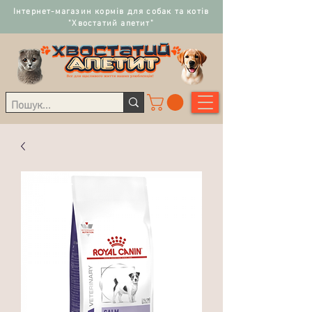
Інтернет-магазин кормів для собак та котів
"Хвостатий апетит"