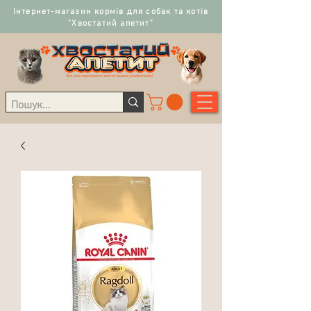
Інтернет-магазин кормів для собак та котів
"Хвостатий апетит"