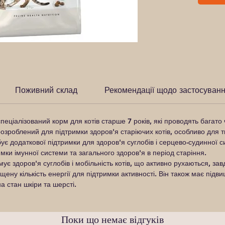
Поживний склад
Рекомендації щодо застосуван
еціалізований корм для котів старше 7 років, які проводять багато
озроблений для підтримки здоров'я старіючих котів, особливо для т
бує додаткової підтримки для здоров'я суглобів і серцево-судинної 
мки імунної системи та загального здоров'я в період старіння.
ує здоров'я суглобів і мобільність котів, що активно рухаються, за
щену кількість енергії для підтримки активності. Він також має підв
а стан шкіри та шерсті.
Поки що немає відгуків