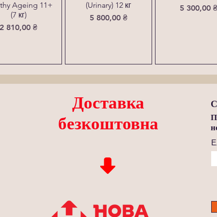
thy Ageing 11+
(Urinary) 12 кг
Ціна
5 300,00 
(7 кг)
Ціна
5 800,00 ₴
Ціна
2 810,00 ₴
Доставка
С
П
безкоштовна
н
Е