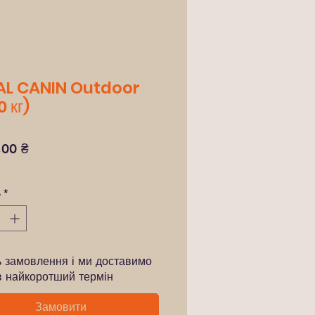
L CANIN Outdoor
0 кг)
Ціна
,00 ₴
ь
*
ь замовлення і ми доставимо
в найкоротший термін
Замовити