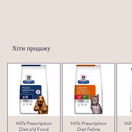
Хіти продажу
Hill’s Prescription
Hill’s Prescription
Hil
Diet z/d Food
Diet Feline
F