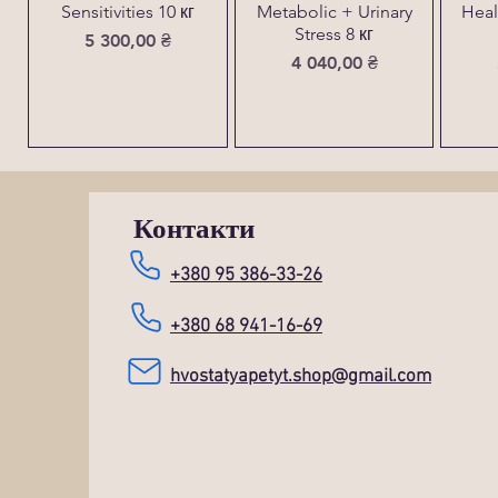
Sensitivities 10 кг
Metabolic + Urinary
Heal
Stress 8 кг
Ціна
5 300,00 ₴
Ціна
4 040,00 ₴
Контакти
+380 95 386-33-26
+380 68 941-16-69
hvostatyapetyt.shop@gmail.com