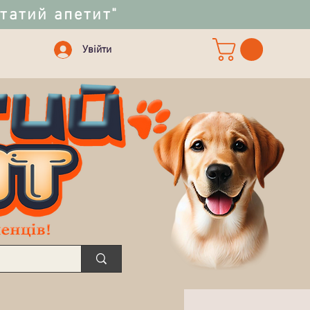
статий апетит"
Увійти