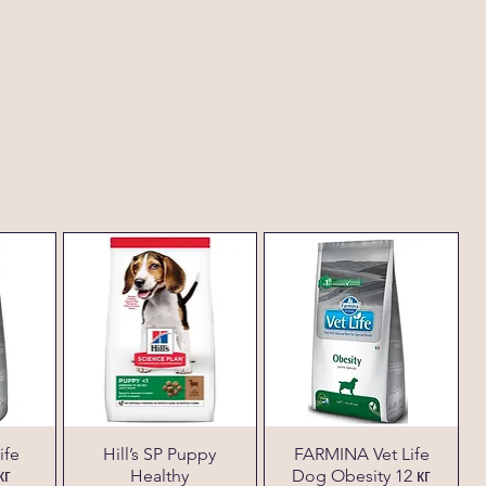
ife
Hill’s SP Puppy
FARMINA Vet Life
кг
Healthy
Dog Obesity 12 кг