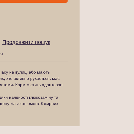
Продовжити пошук
ня
 часу на вулиці або мають
их, хто активно рухається, має
системи. Корм містить адаптовані
вдяки наявності глюкозаміну та
ищену кількість омега-3 жирних