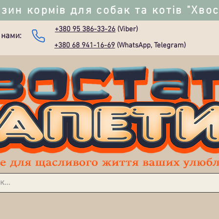
зин кормів для собак та котів "Хво
+380 95 386-33-26
(Viber)
 нами:
+380 68 941-16-69
(WhatsApp, Telegram)