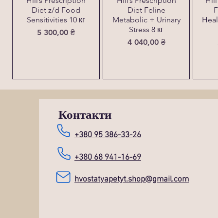
Hill’s Prescription
Hill’s Prescription
Hil
Diet z/d Food
Diet Feline
F
Sensitivities 10 кг
Metabolic + Urinary
Heal
Stress 8 кг
Ціна
5 300,00 ₴
Ціна
4 040,00 ₴
Контакти
+380 95 386-33-26
+380 68 941-16-69
hvostatyapetyt.shop@gmail.com