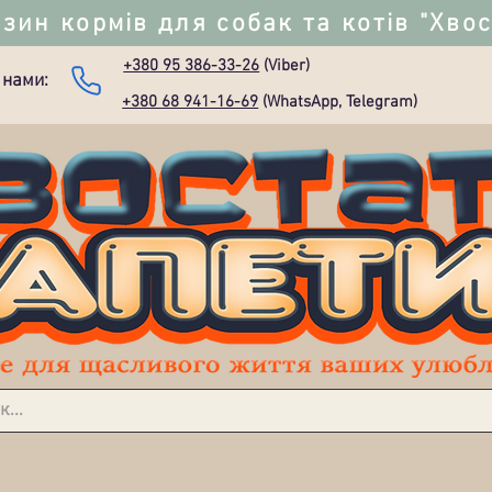
зин кормів для собак та котів "Хво
+380 95 386-33-26
(Viber)
 нами:
+380 68 941-16-69
(WhatsApp, Telegram)