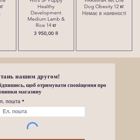
ife
Hill’s SP Puppy
FARMINA Vet Life
кг
Healthy
Dog Obesity 12 кг
Development
Немає в наявності
₴
Medium Lamb &
Rice 14 кг
Ціна
3 950,00 ₴
тань нашим другом!
ідпишись, щоб отримувати сповіщення про
овинки магазину
л. пошта