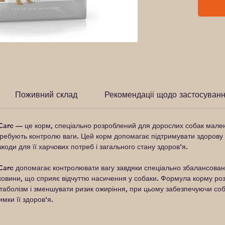
Поживний склад
Рекомендаціі щодо застосуван
Care
— це корм, спеціально розроблений для дорослих собак маленьк
требують контролю ваги. Цей корм допомагає підтримувати здорову
шкоди для її харчових потреб і загального стану здоров'я.
Care
допомагає контролювати вагу завдяки спеціально збалансован
тковини, що сприяє відчуттю насичення у собаки. Формула корму ро
таболізм і зменшувати ризик ожиріння, при цьому забезпечуючи со
мки її здоров'я.