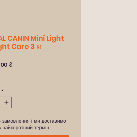
L CANIN Mini Light
ht Care 3 кг
Ціна
,00 ₴
ь
*
ь замовлення і ми доставимо
в найкоротший термін