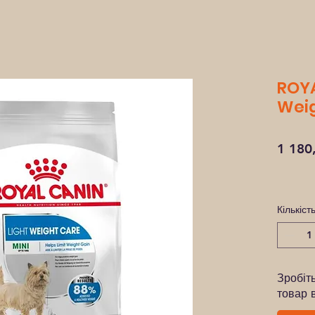
ROYA
Weig
1 180
Кількіст
Зробіт
товар 