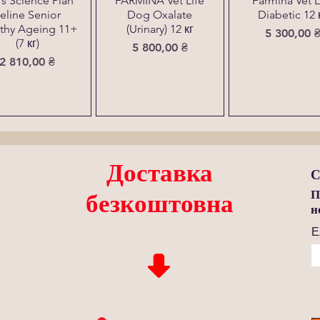
l´s Science Plan
FARMINA Vet Life
Farmina Vet L
eline Senior
Dog Oxalate
Diabetic 12 
thy Ageing 11+
(Urinary) 12 кг
Ціна
5 300,00 
(7 кг)
Ціна
5 800,00 ₴
Ціна
2 810,00 ₴
Доставка
С
П
безкоштовна
н
Е