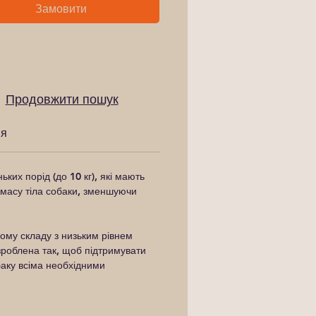
Замовити
Продовжити пошук
ня
их порід (до 10 кг), які мають
 масу тіла собаки, зменшуючи
ому складу з низьким рівнем
зроблена так, щоб підтримувати
баку всіма необхідними