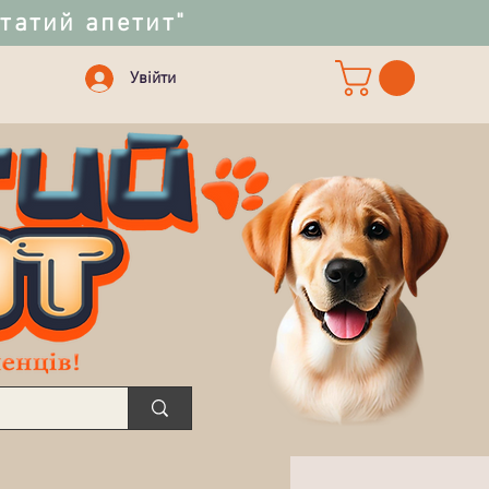
статий апетит"
Увійти