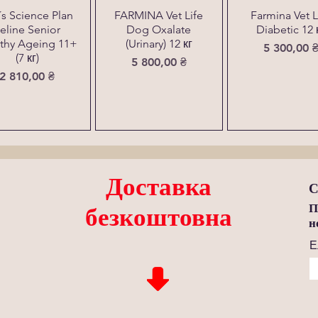
l´s Science Plan
FARMINA Vet Life
Farmina Vet L
eline Senior
Dog Oxalate
Diabetic 12 
thy Ageing 11+
(Urinary) 12 кг
Ціна
5 300,00 
(7 кг)
Ціна
5 800,00 ₴
Ціна
2 810,00 ₴
Доставка
С
П
безкоштовна
н
Е