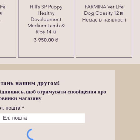
ife
Hill’s SP Puppy
FARMINA Vet Life
кг
Healthy
Dog Obesity 12 кг
Development
Немає в наявності
₴
Medium Lamb &
Rice 14 кг
Ціна
3 950,00 ₴
тань нашим другом!
ідпишись, щоб отримувати сповіщення про
овинки магазину
л. пошта