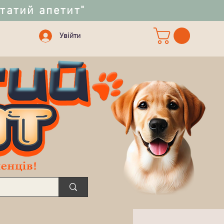
статий апетит"
Увійти