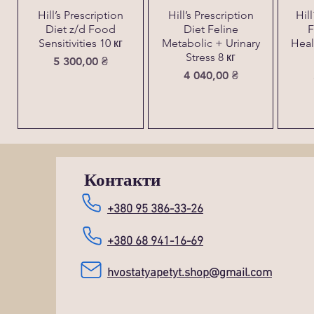
Hill’s Prescription
Hill’s Prescription
Hil
Diet z/d Food
Diet Feline
F
Sensitivities 10 кг
Metabolic + Urinary
Heal
Stress 8 кг
Ціна
5 300,00 ₴
Ціна
4 040,00 ₴
Контакти
+380 95 386-33-26
+380 68 941-16-69
hvostatyapetyt.shop@gmail.com