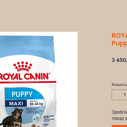
ROYA
Puppy
3 650
Кількіст
Зробіт
товар 