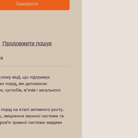
Замовити
Продовжити пошук
ня
лому віці), що підтримує
их порід, він допомагає
суглобів, м'язів і загального
орід на етапі активного росту.
у, зміцнення імунної системи та
ров'я травної системи завдяки