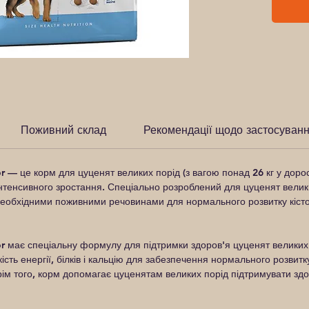
Поживний склад
Рекомендації щодо застосуван
r
— це корм для цуценят великих порід (з вагою понад 26 кг у дорос
 інтенсивного зростання. Спеціально розроблений для цуценят велик
необхідними поживними речовинами для нормального розвитку кісток, 
r
має спеціальну формулу для підтримки здоров'я цуценят великих п
ість енергії, білків і кальцію для забезпечення нормального розвитк
ім того, корм допомагає цуценятам великих порід підтримувати здо