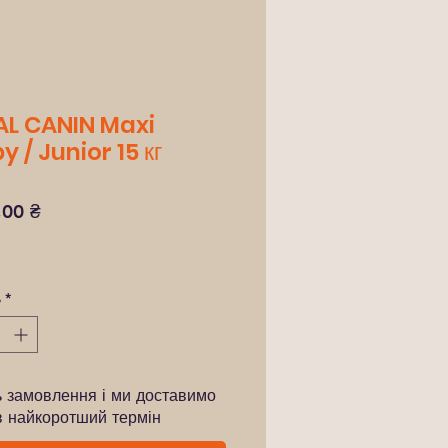
L CANIN Maxi
 / Junior 15 кг
Ціна
,00 ₴
ь
*
ь замовлення і ми доставимо
в найкоротший термін