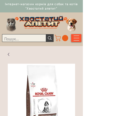
Інтернет-магазин кормів для собак та котів
"Хвостатий апетит"