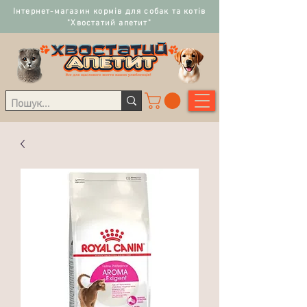
Інтернет-магазин кормів для собак та котів
"Хвостатий апетит"