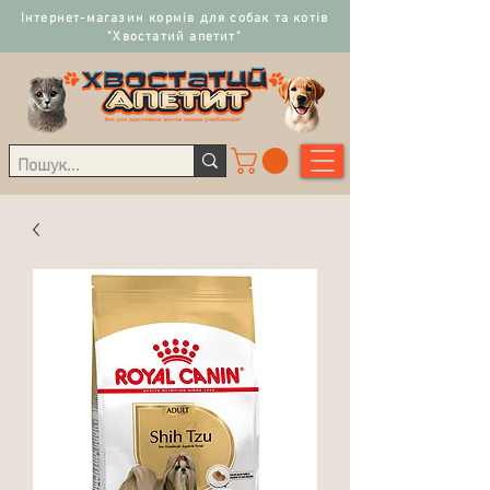
Інтернет-магазин кормів для собак та котів
"Хвостатий апетит"