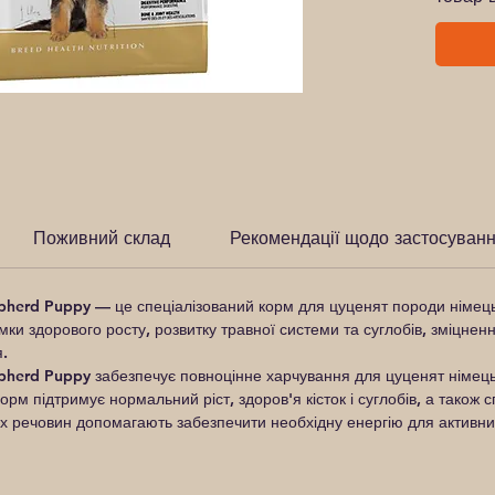
Поживний склад
Рекомендації щодо застосуван
pherd Puppy
— це спеціалізований корм для цуценят породи німецька
и здорового росту, розвитку травної системи та суглобів, зміцненн
я.
rd Puppy забезпечує повноцінне харчування для цуценят німецьк
Корм підтримує нормальний ріст, здоров'я кісток і суглобів, а також 
их речовин допомагають забезпечити необхідну енергію для активн