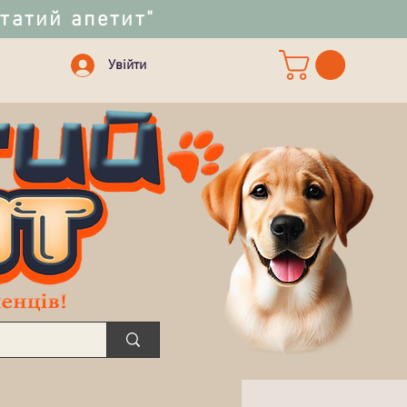
статий апетит"
Увійти