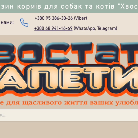
зин кормів для собак та котів "Хво
+380 95 386-33-26
(Viber)
 нами:
+380 68 941-16-69
(WhatsApp, Telegram)