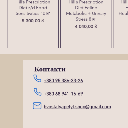
Hill’s Prescription
Hill’s Prescription
Hil
Diet z/d Food
Diet Feline
F
Sensitivities 10 кг
Metabolic + Urinary
Heal
Stress 8 кг
Ціна
5 300,00 ₴
Ціна
4 040,00 ₴
Контакти
+380 95 386-33-26
+380 68 941-16-69
hvostatyapetyt.shop@gmail.com