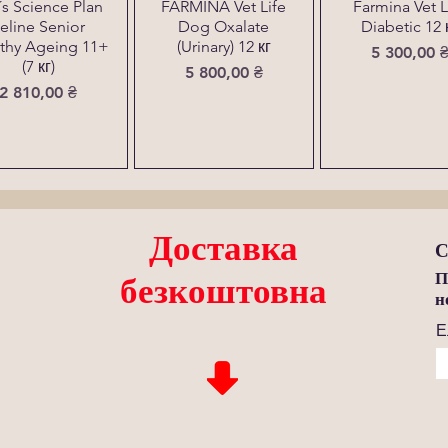
l´s Science Plan
FARMINA Vet Life
Farmina Vet L
eline Senior
Dog Oxalate
Diabetic 12 
thy Ageing 11+
(Urinary) 12 кг
Ціна
5 300,00 
(7 кг)
Ціна
5 800,00 ₴
Ціна
2 810,00 ₴
Доставка
С
П
безкоштовна
н
Е