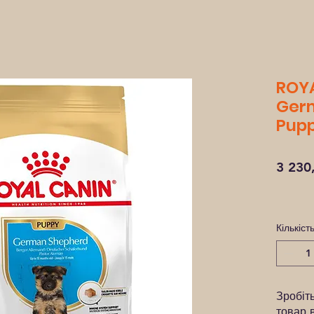
ROYA
Ger
Pupp
3 230
Кількіст
Зробіт
товар 