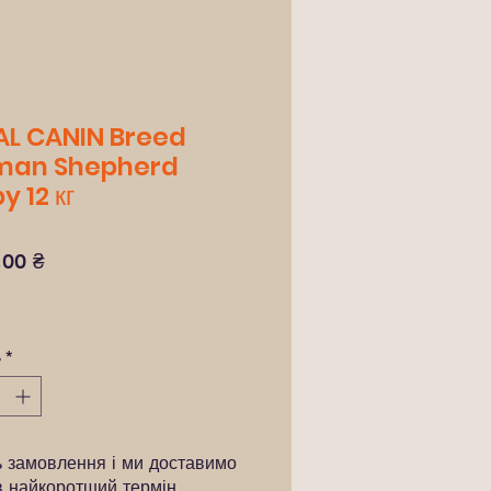
L CANIN Breed
man Shepherd
y 12 кг
Ціна
,00 ₴
ь
*
ь замовлення і ми доставимо
в найкоротший термін