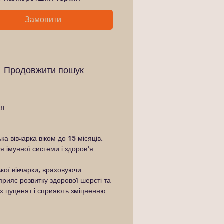
Замовити
Продовжити пошук
ня
 вівчарка віком до 15 місяців.
я імунної системи і здоров'я
ої вівчарки, враховуючи
сприяє розвитку здорової шерсті та
их цуценят і сприяють зміцненню