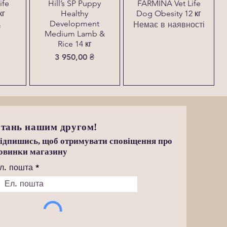
ife
Hill’s SP Puppy
FARMINA Vet Life
кг
Healthy
Dog Obesity 12 кг
Development
Немає в наявності
₴
Medium Lamb &
Rice 14 кг
Ціна
3 950,00 ₴
тань нашим другом!
ідпишись, щоб отримувати сповіщення про
овинки магазину
л. пошта