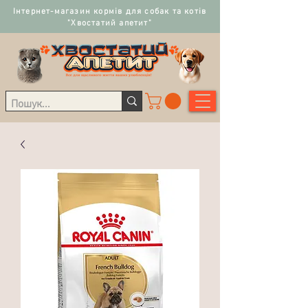
Інтернет-магазин кормів для собак та котів
"Хвостатий апетит"