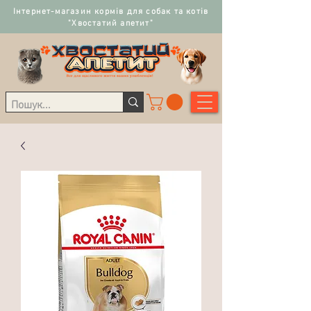
Інтернет-магазин кормів для собак та котів
"Хвостатий апетит"