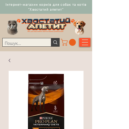
Інтернет-магазин кормів для собак та котів
"Хвостатий апетит"