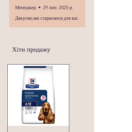
Для собак вагою 20-30 кг: 300-
450 г на день.
Менеджер
•
29 лип. 2025 р.
Для собак вагою понад 30 кг:
Дякуємо,ми стараємося для вас.
450-600 г на день.
Вказані порції є орієнтовними, точну
кількість корму слід коригувати
відповідно до стану вашої собаки та
рекомендацій ветеринара.
Хіти продажу