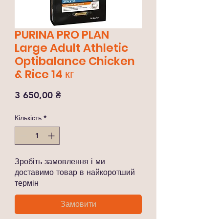
PURINA PRO PLAN
Large Adult Athletic
Optibalance Chicken
& Rice 14 кг
Ціна
3 650,00 ₴
Кількість
*
Зробіть замовлення і ми
доставимо товар в найкоротший
термін
Замовити