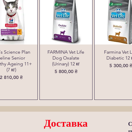
l´s Science Plan
FARMINA Vet Life
Farmina Vet L
eline Senior
Dog Oxalate
Diabetic 12 
thy Ageing 11+
(Urinary) 12 кг
Ціна
5 300,00 
(7 кг)
Ціна
5 800,00 ₴
Ціна
2 810,00 ₴
Доставка
С