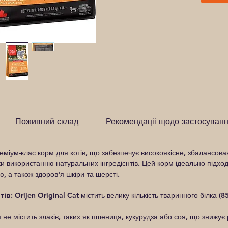
Поживний склад
Рекомендаціі щодо застосуван
міум-клас корм для котів, що забезпечує високоякісне, збалансова
 використанню натуральних інгредієнтів. Цей корм ідеально підход
ю, а також здоров'я шкіри та шерсті.
тів:
Orijen Original Cat містить велику кількість тваринного білка 
не містить злаків, таких як пшениця, кукурудза або соя, що знижує