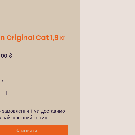
n Original Cat 1,8 кг
Ціна
,00 ₴
ь
*
ь замовлення і ми доставимо
в найкоротший термін
Замовити