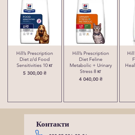
Hill’s Prescription
Hill’s Prescription
Hil
Diet z/d Food
Diet Feline
F
Sensitivities 10 кг
Metabolic + Urinary
Heal
Stress 8 кг
Ціна
5 300,00 ₴
Ціна
4 040,00 ₴
Контакти