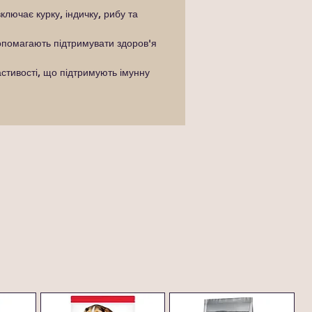
лючає курку, індичку, рибу та
допомагають підтримувати здоров'я
стивості, що підтримують імунну