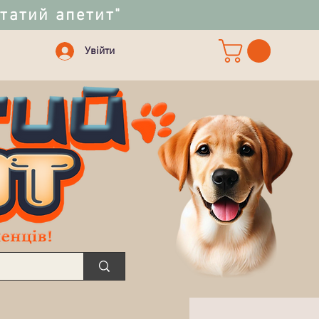
статий апетит"
Увійти