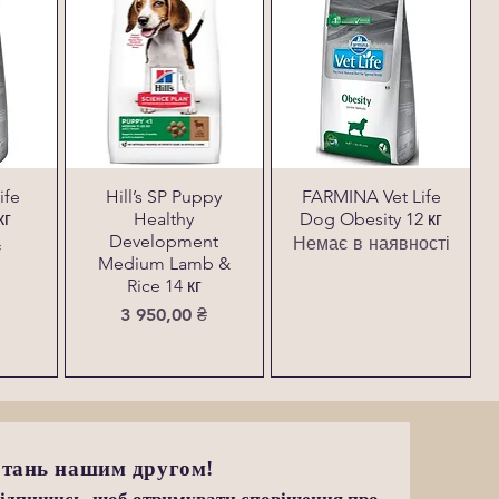
ife
Hill’s SP Puppy
FARMINA Vet Life
кг
Healthy
Dog Obesity 12 кг
Development
Немає в наявності
₴
Medium Lamb &
Rice 14 кг
Ціна
3 950,00 ₴
тань нашим другом!