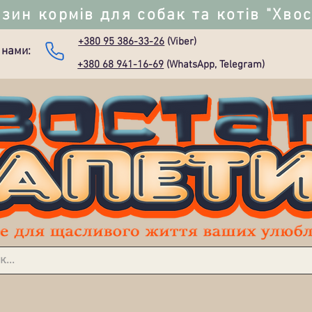
зин кормів для собак та котів "Хво
+380 95 386-33-26
(Viber)
 нами:
+380 68 941-16-69
(WhatsApp, Telegram)