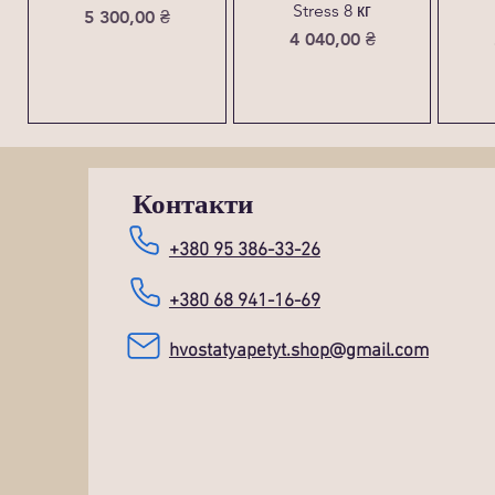
Stress 8 кг
Ціна
5 300,00 ₴
Ціна
4 040,00 ₴
Контакти
+380 95 386-33-26
+380 68 941-16-69
hvostatyapetyt.shop@gmail.com