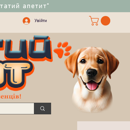
статий апетит"
Увійти