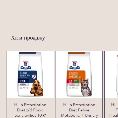
Хіти продажу
Hill’s Prescription
Hill’s Prescription
Hil
Diet z/d Food
Diet Feline
F
Sensitivities 10 кг
Metabolic + Urinary
Heal