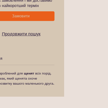
ь замовлення і ми доставимо
в найкоротший термін
Замовити
Продовжити пошук
ня
озроблений для
щенят
всіх порід.
мак, який щенята охоче
 розвитку вашого маленького друга.