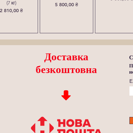
(7 кг)
Ціна
5 800,00 ₴
Ціна
2 810,00 ₴
Доставка
С
П
безкоштовна
н
Е