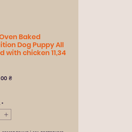
 Oven Baked
ition Dog Puppy All
d with chicken 11,34
Ціна
,00 ₴
ь
*