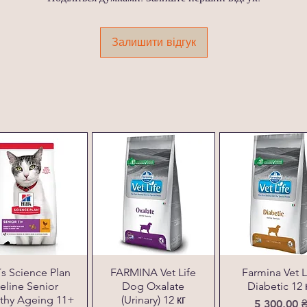
Залишити відгук
l´s Science Plan
FARMINA Vet Life
Farmina Vet L
eline Senior
Dog Oxalate
Diabetic 12 
thy Ageing 11+
(Urinary) 12 кг
Ціна
5 300,00 