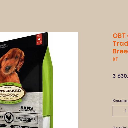
OBT
Trad
Bree
кг
3 630
Кількіст