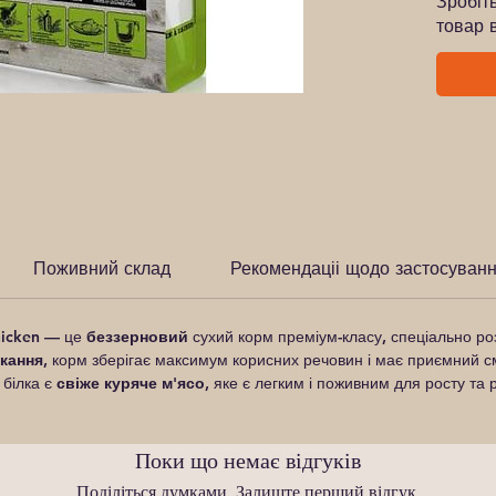
Зробіт
товар 
Поживний склад
Рекомендаціі щодо застосуван
icken
— це
беззерновий
сухий корм преміум-класу, спеціально р
ікання
, корм зберігає максимум корисних речовин і має приємний с
білка є
свіже куряче м'ясо
, яке є легким і поживним для росту та
Поки що немає відгуків
Поділіться думками. Залиште перший відгук.