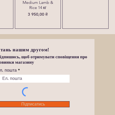
Medium Lamb &
Rice 14 кг
Ціна
3 950,00 ₴
тань нашим другом!
ідпишись, щоб отримувати сповіщення про
овинки магазину
л. пошта
Підписатись