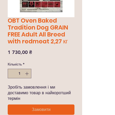
OBT Oven Baked
Tradition Dog GRAIN
FREE Adult All Breed
with redmeat 2,27 кг
Ціна
1 730,00 ₴
Кількість
*
Зробіть замовлення і ми
доставимо товар в найкоротший
термін
Замовити