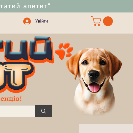
статий апетит"
Увійти