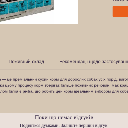
Поживний склад
Рекомендаціі щодо застосуван
h
— це преміальний сухий корм для дорослих собак усіх порід, виго
дяки цьому процесу корм зберігає більше поживних речовин, має кра
лом білка є
риба
, що робить цей корм ідеальним вибором для соб
Поки що немає відгуків
Поділіться думками. Залиште перший відгук.