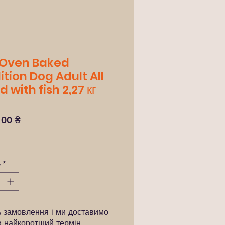
 Oven Baked
ition Dog Adult All
 with fish 2,27 кг
Ціна
,00 ₴
ь
*
ь замовлення і ми доставимо
в найкоротший термін