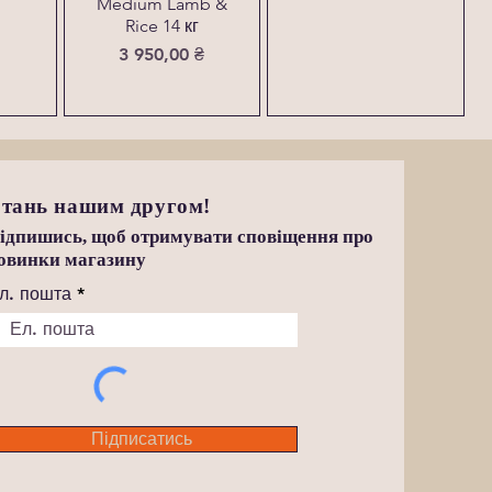
Medium Lamb &
Rice 14 кг
Ціна
3 950,00 ₴
тань нашим другом!
ідпишись, щоб отримувати сповіщення про
овинки магазину
л. пошта
Підписатись