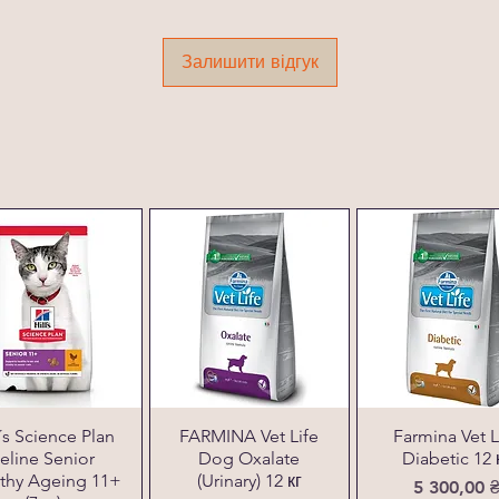
Залишити відгук
l´s Science Plan
FARMINA Vet Life
Farmina Vet L
eline Senior
Dog Oxalate
Diabetic 12 
thy Ageing 11+
(Urinary) 12 кг
Ціна
5 300,00 