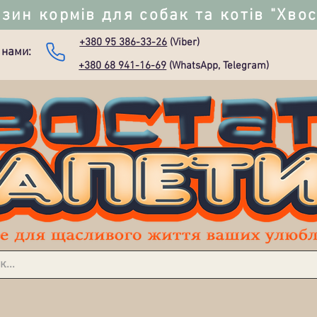
зин кормів для собак та котів "Хво
+380 95 386-33-26
(Viber)
 нами:
+380 68 941-16-69
(WhatsApp, Telegram)