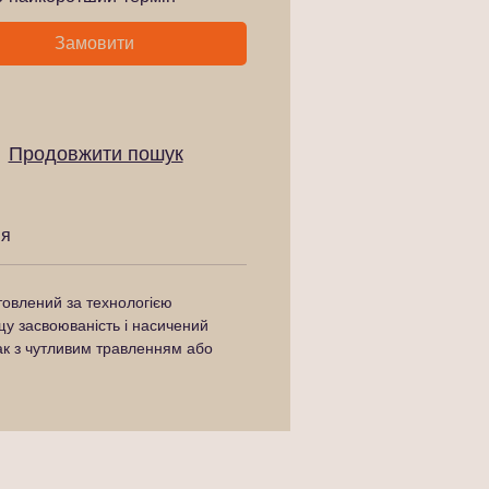
Замовити
Продовжити пошук
ня
товлений за технологією
щу засвоюваність і насичений
ак з чутливим травленням або