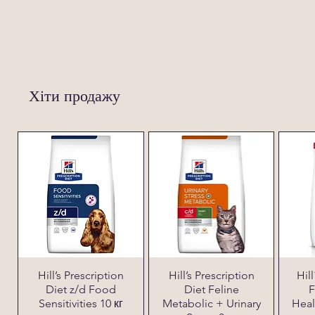
Хіти продажу
Hill’s Prescription
Hill’s Prescription
Hil
Diet z/d Food
Diet Feline
F
Sensitivities 10 кг
Metabolic + Urinary
Heal