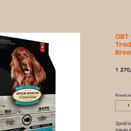
OBT
Trad
Breed
1 270
Кількіст
Зробіт
товар 