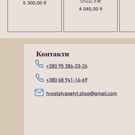
Stress 8 кг
Ціна
5 300,00 ₴
Ціна
4 040,00 ₴
Контакти
+380 95 386-33-26
+380 68 941-16-69
hvostatyapetyt.shop@gmail.com