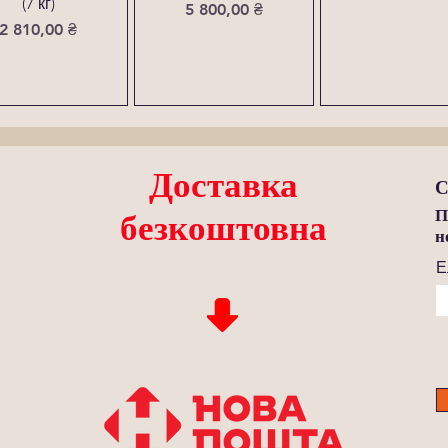
(7 кг)
Ціна
5 800,00 ₴
Ціна
2 810,00 ₴
Доставка
С
П
безкоштовна
н
Е