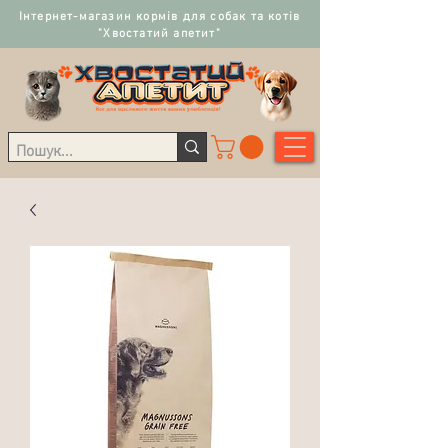
Інтернет-магазин кормів для собак та котів
"Хвостатий апетит"