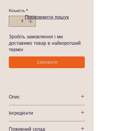
Кількість
*
Продовжити пошук
Зробіть замовлення і ми
доставимо товар в найкоротший
термін
Замовити
Опис
JosiDog Master Mix 15 кг
— це сухий
Інгредієнти
корм для дорослих собак, розроблений
для підтримки загального здоров’я та
М'ясо курки
: Джерело
фізичної форми собак різних порід. Він
Поживний склад
високоякісного білка для підтримки