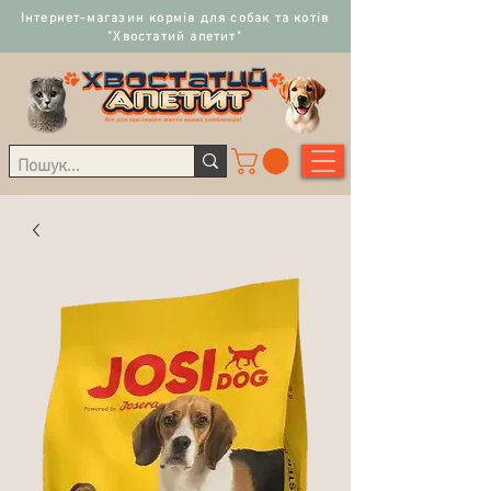
Інтернет-магазин кормів для собак та котів
"Хвостатий апетит"