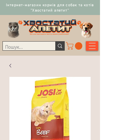
Інтернет-магазин кормів для собак та котів
"Хвостатий апетит"