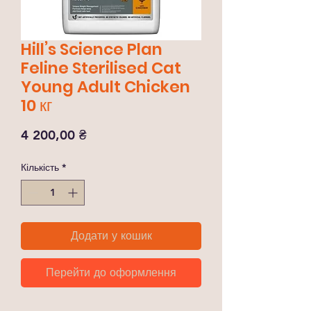
Hill’s Science Plan
Feline Sterilised Cat
Young Adult Chicken
10 кг
Ціна
4 200,00 ₴
Кількість
*
Додати у кошик
Перейти до оформлення