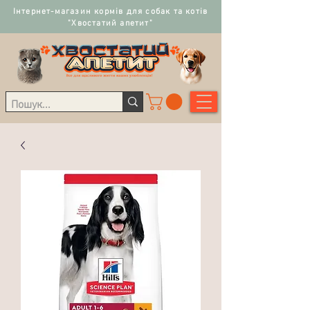
Інтернет-магазин кормів для собак та котів
"Хвостатий апетит"