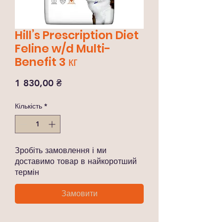
Hill’s Prescription Diet
Feline w/d Multi-
Benefit 3 кг
Ціна
1 830,00 ₴
Кількість
*
Зробіть замовлення і ми
доставимо товар в найкоротший
термін
Замовити