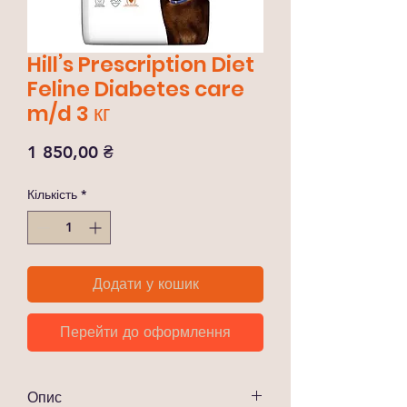
Hill’s Prescription Diet
Feline Diabetes care
m/d 3 кг
Ціна
1 850,00 ₴
Кількість
*
Додати у кошик
Перейти до оформлення
Опис