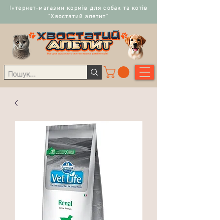
Інтернет-магазин кормів для собак та котів
"Хвостатий апетит"