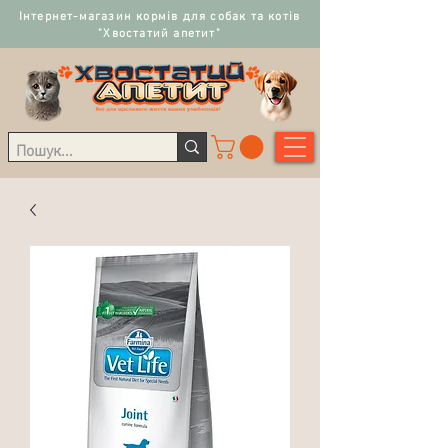
Інтернет-магазин кормів для собак та котів
"Хвостатий апетит"