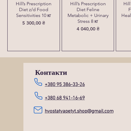
Hill’s Prescription
Hill’s Prescription
Hil
Diet z/d Food
Diet Feline
F
Sensitivities 10 кг
Metabolic + Urinary
Heal
Stress 8 кг
Ціна
5 300,00 ₴
Ціна
4 040,00 ₴
Контакти
+380 95 386-33-26
+380 68 941-16-69
hvostatyapetyt.shop@gmail.com