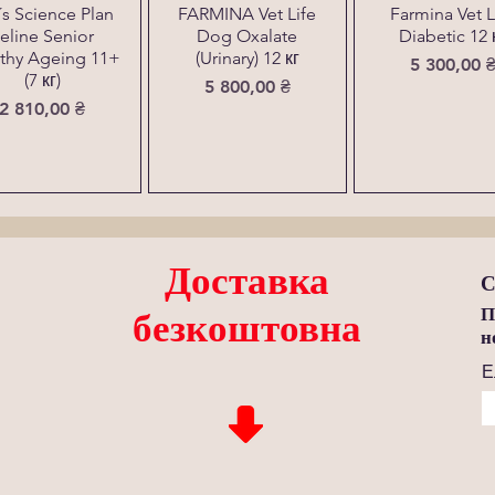
l´s Science Plan
FARMINA Vet Life
Farmina Vet L
eline Senior
Dog Oxalate
Diabetic 12 
thy Ageing 11+
(Urinary) 12 кг
Ціна
5 300,00 
(7 кг)
Ціна
5 800,00 ₴
Ціна
2 810,00 ₴
Доставка
С
П
безкоштовна
н
Е