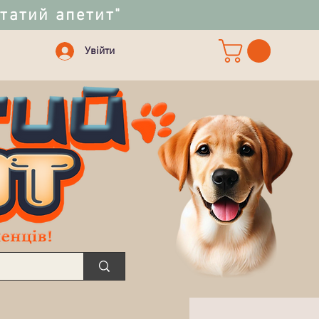
статий апетит"
Увійти