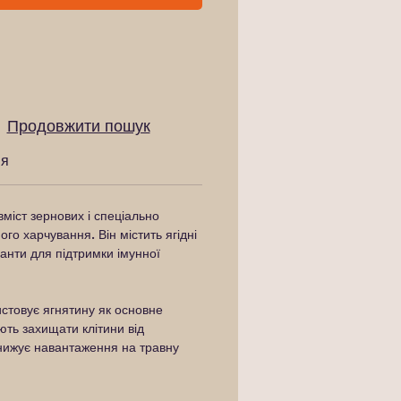
Продовжити пошук
ня
вміст зернових і спеціально
го харчування. Він містить ягідні
данти для підтримки імунної
стовує ягнятину як основне
ють захищати клітини від
знижує навантаження на травну