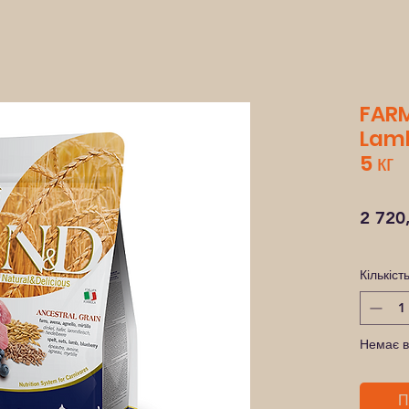
FARM
Lamb
5 кг
2 720
Кількіст
Немає в
П