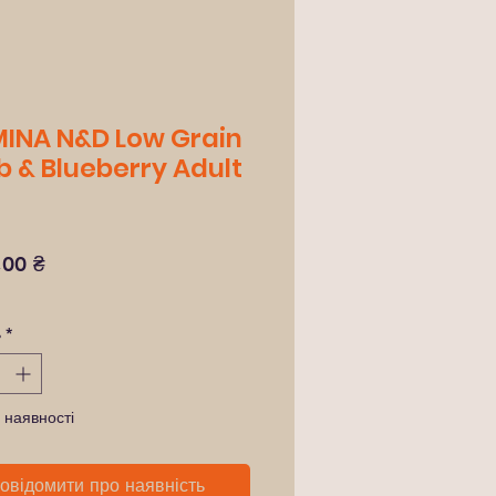
INA N&D Low Grain
 & Blueberry Adult
Ціна
,00 ₴
ь
*
 наявності
овідомити про наявність