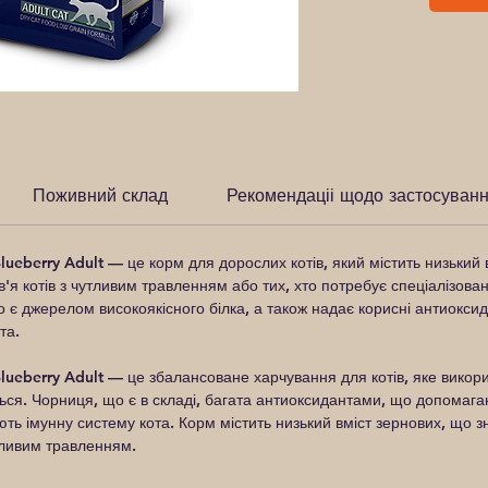
Поживний склад
Рекомендаціі щодо застосуван
lueberry Adult
— це корм для дорослих котів, який містить низький 
я котів з чутливим травленням або тих, хто потребує спеціалізовано
о є джерелом високоякісного білка, а також надає корисні антиокси
та.
ueberry Adult — це збалансоване харчування для котів, яке викори
ься. Чорниця, що є в складі, багата антиоксидантами, що допомага
ть імунну систему кота. Корм містить низький вміст зернових, що 
утливим травленням.