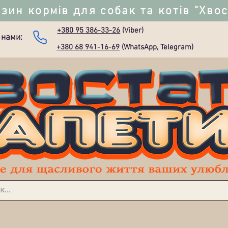
зин кормів для собак та котів "Хво
+380 95 386-33-26
(Viber)
 нами:
+380 68 941-16-69
(WhatsApp, Telegram)