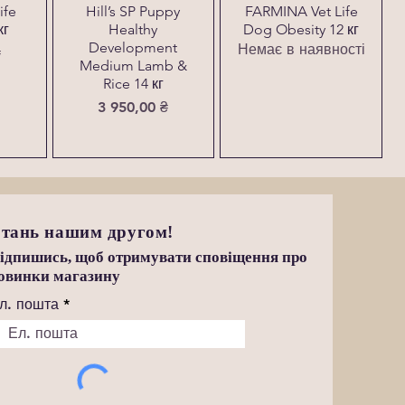
ife
Hill’s SP Puppy
FARMINA Vet Life
кг
Healthy
Dog Obesity 12 кг
Development
Немає в наявності
₴
Medium Lamb &
Rice 14 кг
Ціна
3 950,00 ₴
тань нашим другом!
ідпишись, щоб отримувати сповіщення про
овинки магазину
л. пошта