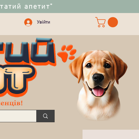
статий апетит"
Увійти