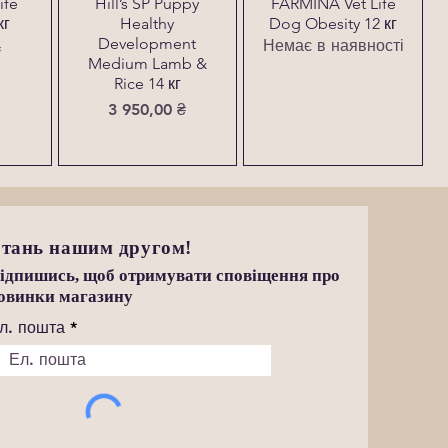
ife
Hill’s SP Puppy
FARMINA Vet Life
кг
Healthy
Dog Obesity 12 кг
Development
Немає в наявності
₴
Medium Lamb &
Rice 14 кг
Ціна
3 950,00 ₴
тань нашим другом!
ідпишись, щоб отримувати сповіщення про
овинки магазину
л. пошта