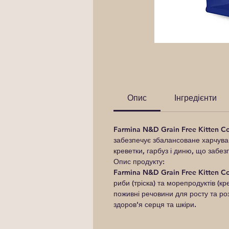
Опис
Інгредієнти
Farmina N&D Grain Free Kitten 
забезпечує збалансоване харчуван
креветки, гарбуз і диню, що забез
Опис продукту:
Farmina N&D Grain Free Kitten Co
риби (тріска) та морепродуктів (кр
поживні речовини для росту та роз
здоров'я серця та шкіри.