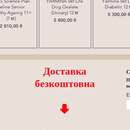
l´s Science Plan
FARMINA Vet Life
Farmina Vet L
eline Senior
Dog Oxalate
Diabetic 12 
thy Ageing 11+
(Urinary) 12 кг
Ціна
5 300,00 
(7 кг)
Ціна
5 800,00 ₴
Ціна
2 810,00 ₴
Доставка
С
П
безкоштовна
н
Е