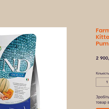
Farm
Kitt
Pump
2 900
Кількіст
Зробіт
товар 