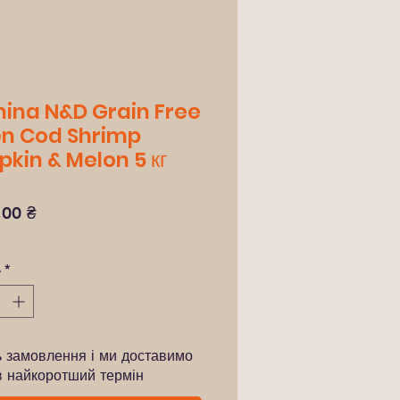
ina N&D Grain Free
en Cod Shrimp
kin & Melon 5 кг
Ціна
,00 ₴
ь
*
ь замовлення і ми доставимо
в найкоротший термін