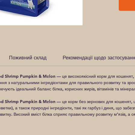
Поживний склад
Рекомендації щодо застосуван
Cod Shrimp Pumpkin & Melon
— це високоякісний корм для кошенят, я
ня з натуральними інгредієнтами для правильного розвитку та зрост
печують ідеальний баланс білка, корисних жирів, вітамінів та мінера
d Shrimp Pumpkin & Melon — це корм без зернових для кошенят, що 
еветки), а також природні інгредієнти, такі як гарбуз і диня, що заб
витку. Високий вміст білка сприяє правильному розвитку м'язів, а 