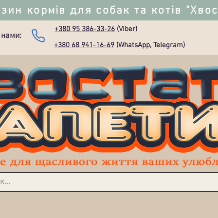
зин кормів для собак та котів "Хво
+380 95 386-33-26
(Viber)
 нами:
+380 68 941-16-69
(WhatsApp, Telegram)