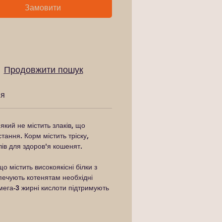
Замовити
Продовжити пошук
ня
кий не містить злаків, що
ання. Корм містить тріску,
лів для здоров'я кошенят.
містить високоякісні білки з
езпечують котенятам необхідні
омега-3 жирні кислоти підтримують