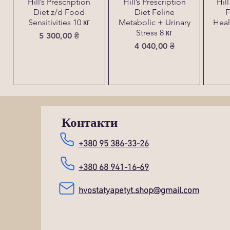
Hill’s Prescription
Hill’s Prescription
Hil
Diet z/d Food
Diet Feline
F
Sensitivities 10 кг
Metabolic + Urinary
Heal
Stress 8 кг
Ціна
5 300,00 ₴
Ціна
4 040,00 ₴
Контакти
+380 95 386-33-26
+380 68 941-16-69
hvostatyapetyt.shop@gmail.com