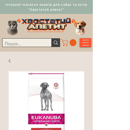
Інтернет-магазин кормів для собак та котів
"Хвостатий апетит"