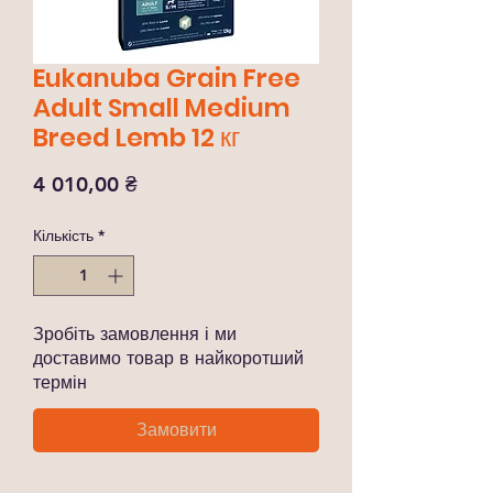
Eukanuba Grain Free
Adult Small Medium
Breed Lemb 12 кг
Ціна
4 010,00 ₴
Кількість
*
Зробіть замовлення і ми
доставимо товар в найкоротший
термін
Замовити