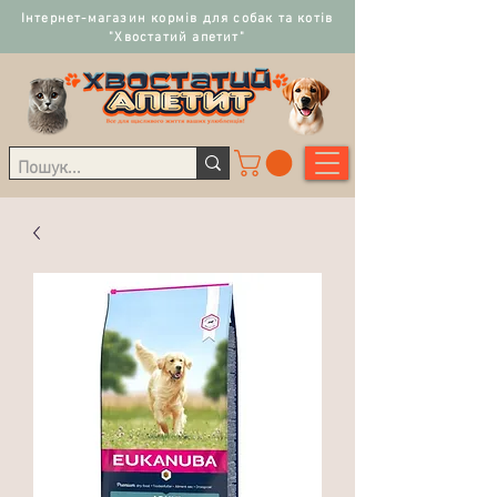
Інтернет-магазин кормів для собак та котів
"Хвостатий апетит"