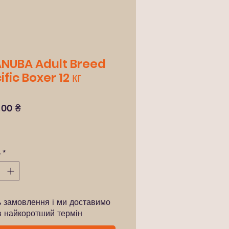
NUBA Adult Breed
fic Boxer 12 кг
Ціна
,00 ₴
ь
*
ь замовлення і ми доставимо
в найкоротший термін