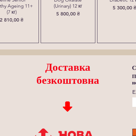
thy Ageing 11+
(Urinary) 12 кг
Ціна
5 300,00 
(7 кг)
Ціна
5 800,00 ₴
Ціна
2 810,00 ₴
Доставка
С
П
безкоштовна
н
Е