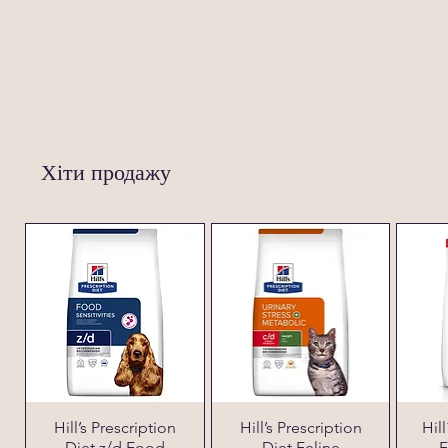
Хіти продажу
Hill’s Prescription
Hill’s Prescription
Hil
Diet z/d Food
Diet Feline
F