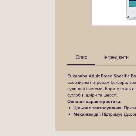
Опис
Інгредієнти
Eukanuba Adult Breed Specific B
особливим потребам боксера, врах
судинної системи. Корм містить оп
суглобів, шкіри та шерсті.
Основні характеристики:
Цільове застосування:
Призна
Механізм дії:
Підтримує здоров