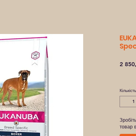
EUKA
Speci
2 850
Кількіст
Зробіт
товар 