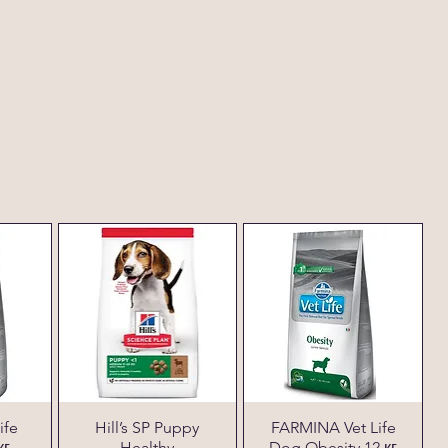
ife
Hill’s SP Puppy
FARMINA Vet Life
кг
Healthy
Dog Obesity 12 кг