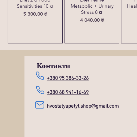
Sensitivities 10 кг
Metabolic + Urinary
Heal
Stress 8 кг
Ціна
5 300,00 ₴
Ціна
4 040,00 ₴
Контакти
+380 95 386-33-26
+380 68 941-16-69
hvostatyapetyt.shop@gmail.com