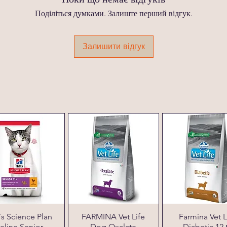
Поділіться думками. Залиште перший відгук.
Залишити відгук
l´s Science Plan
FARMINA Vet Life
Farmina Vet L
eline Senior
Dog Oxalate
Diabetic 12 