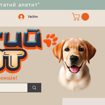
статий апетит"
Увійти