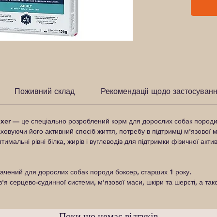
Поживний склад
Рекомендаціі щодо застосуван
oxer
— це спеціально розроблений корм для дорослих собак породи 
овуючи його активний спосіб життя, потребу в підтримці м'язової м
тимальні рівні білка, жирів і вуглеводів для підтримки фізичної акти
чений для дорослих собак породи боксер, старших 1 року.
'я серцево-судинної системи, м'язової маси, шкіри та шерсті, а та
Поки що немає відгуків