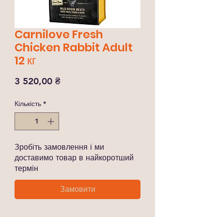
Carnilove Fresh
Chicken Rabbit Adult
12 кг
Ціна
3 520,00 ₴
Кількість
*
Зробіть замовлення і ми
доставимо товар в найкоротший
термін
Замовити