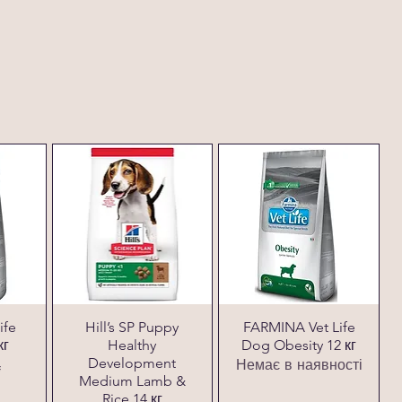
ife
Hill’s SP Puppy
FARMINA Vet Life
кг
Healthy
Dog Obesity 12 кг
Development
Немає в наявності
₴
Medium Lamb &
Rice 14 кг