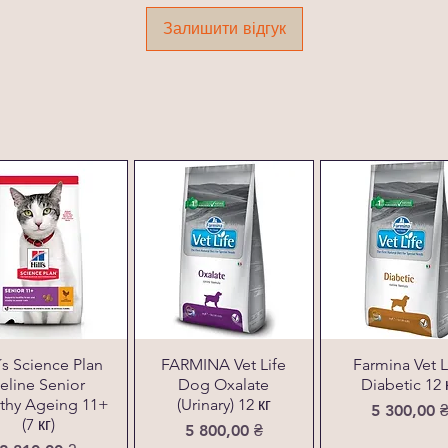
Залишити відгук
l´s Science Plan
FARMINA Vet Life
Farmina Vet L
eline Senior
Dog Oxalate
Diabetic 12 
thy Ageing 11+
(Urinary) 12 кг
Ціна
5 300,00 
(7 кг)
Ціна
5 800,00 ₴