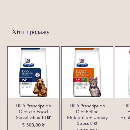
Хіти продажу
Hill’s Prescription
Hill’s Prescription
Hil
Diet z/d Food
Diet Feline
F
Sensitivities 10 кг
Metabolic + Urinary
Heal
Stress 8 кг
Ціна
5 300,00 ₴