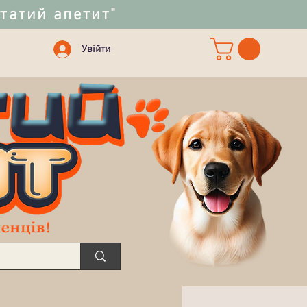
статий апетит"
Увійти