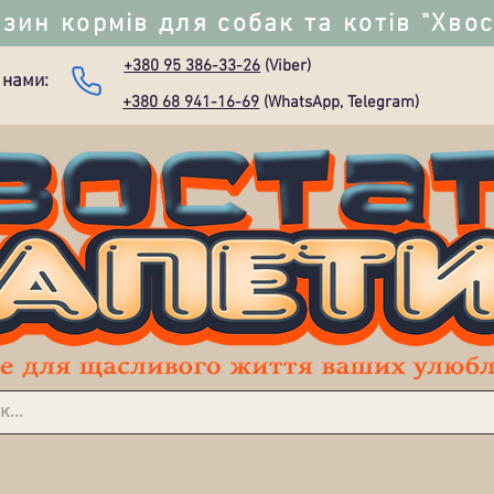
зин кормів для собак та котів "Хво
+380 95 386-33-26
(Viber)
 нами:
+380 68 941-16-69
(WhatsApp, Telegram)