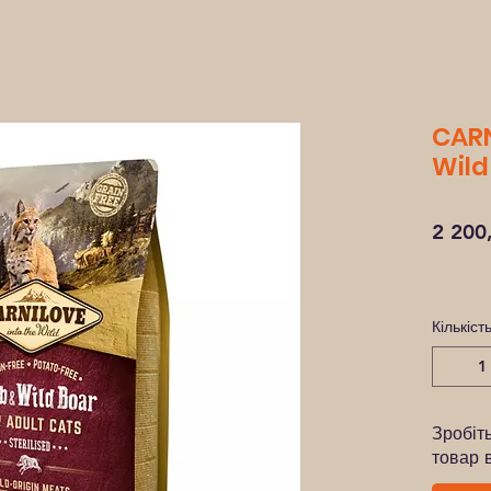
CARN
Wild 
2 200
Кількіст
Зробіт
товар 