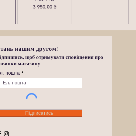
Ціна
3 950,00 ₴
тань нашим другом!
ідпишись, щоб отримувати сповіщення про
овинки магазину
л. пошта
Підписатись