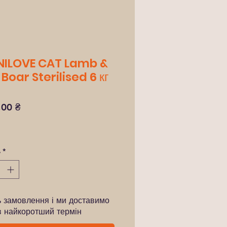
ILOVE CAT Lamb &
Boar Sterilised 6 кг
Ціна
,00 ₴
ь
*
ь замовлення і ми доставимо
в найкоротший термін