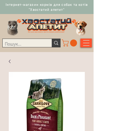
Інтернет-магазин кормів для собак та котів
"Хвостатий апетит"