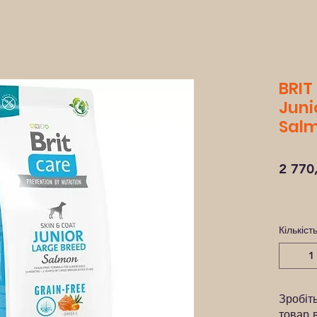
BRIT
Juni
Salm
2 770
Кількіст
Зробіт
товар 