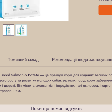
Поживний склад
Рекомендаціі щодо застосуван
e Breed Salmon & Potato
— це преміум корм для цуценят великих порі
ого росту та розвитку молодих собак великих порід, корм забезпечу
и і шерсті. Він містить високоякісні інгредієнти, такі як лосось і кар
 травленням.
Поки що немає відгуків