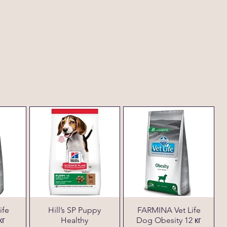
ife
Hill’s SP Puppy
FARMINA Vet Life
кг
Healthy
Dog Obesity 12 кг