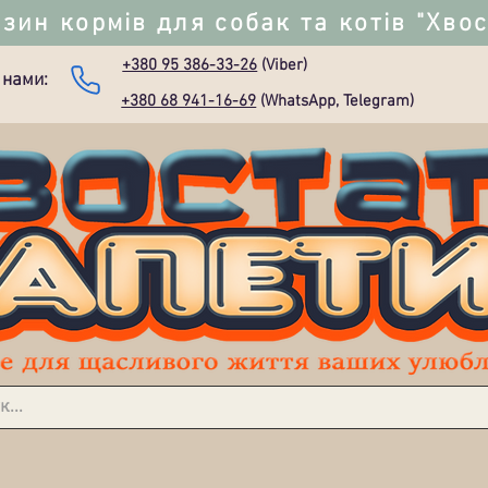
зин кормів для собак та котів "Хво
+380 95 386-33-26
(Viber)
 нами:
+380 68 941-16-69
(WhatsApp, Telegram)