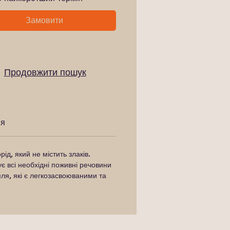
Замовити
Продовжити пошук
ня
д, який не містить злаків.
є всі необхідні поживні речовини
топля, які є легкозасвоюваними та