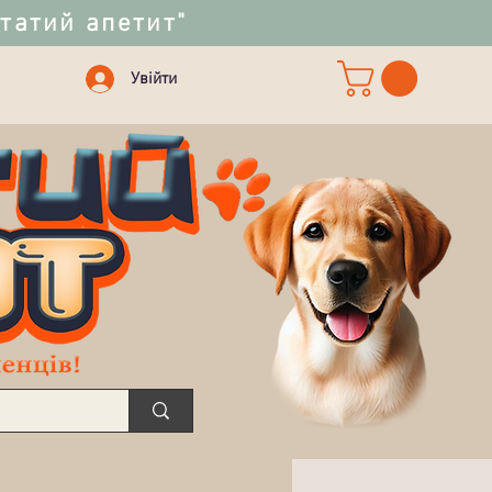
статий апетит"
Увійти