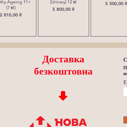
thy Ageing 11+
(Urinary) 12 кг
Ціна
5 300,00 
(7 кг)
Ціна
5 800,00 ₴
Ціна
2 810,00 ₴
Доставка
С
П
безкоштовна
н
Е