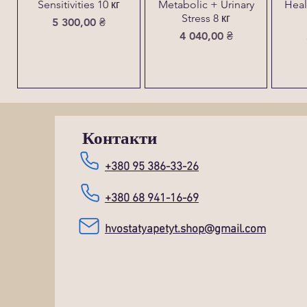
Sensitivities 10 кг
Metabolic + Urinary
Heal
Stress 8 кг
Ціна
5 300,00 ₴
Ціна
4 040,00 ₴
Контакти
+380 95 386-33-26
+380 68 941-16-69
hvostatyapetyt.shop@gmail.com