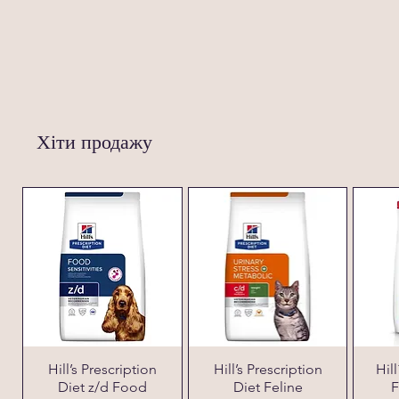
Хіти продажу
Hill’s Prescription
Hill’s Prescription
Hil
Diet z/d Food
Diet Feline
F