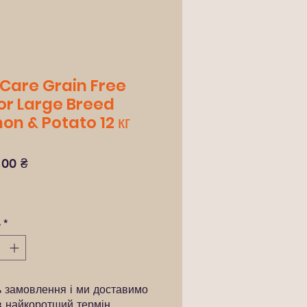
 Care Grain Free
or Large Breed
on & Potato 12 кг
Ціна
,00 ₴
ь
*
ь замовлення і ми доставимо
в найкоротший термін