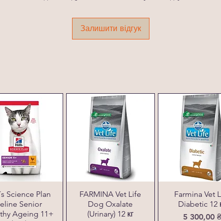
Залишити відгук
l´s Science Plan
FARMINA Vet Life
Farmina Vet L
eline Senior
Dog Oxalate
Diabetic 12 
thy Ageing 11+
(Urinary) 12 кг
Ціна
5 300,00 