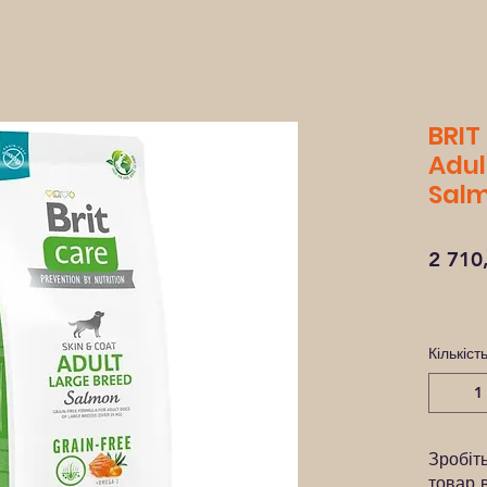
BRIT
Adul
Salm
2 710
Кількіст
Зробіт
товар 