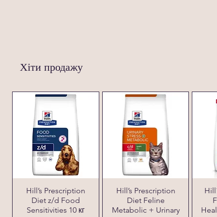
Хіти продажу
Hill’s Prescription
Hill’s Prescription
Hil
Diet z/d Food
Diet Feline
F
Sensitivities 10 кг
Metabolic + Urinary
Heal