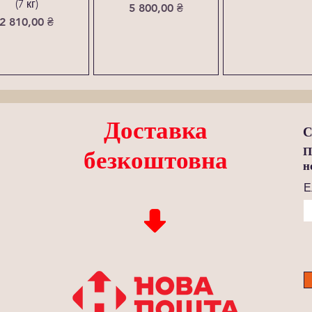
(7 кг)
Ціна
5 800,00 ₴
Ціна
2 810,00 ₴
Доставка
С
П
безкоштовна
н
Е