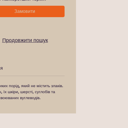
Замовити
Продовжити пошук
ня
их порід, який не містить злаків.
їх шкіри, шерсті, суглобів та
своюваних вуглеводів.