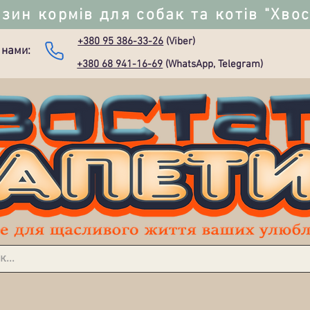
зин кормів для собак та котів "Хво
+380 95 386-33-26
(Viber)
 нами:
+380 68 941-16-69
(WhatsApp, Telegram)