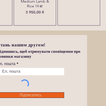
Medium Lamb &
Rice 14 кг
Ціна
3 950,00 ₴
тань нашим другом!
ідпишись, щоб отримувати сповіщення про
овинки магазину
л. пошта
Підписатись