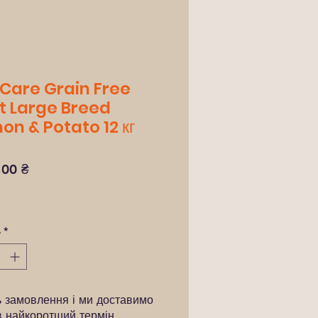
 Care Grain Free
t Large Breed
on & Potato 12 кг
Ціна
,00 ₴
ь
*
ь замовлення і ми доставимо
в найкоротший термін