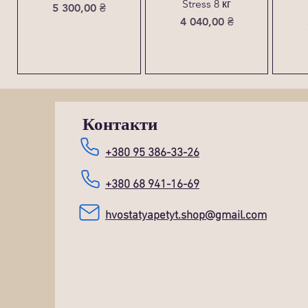
Stress 8 кг
Ціна
5 300,00 ₴
Ціна
4 040,00 ₴
Контакти
+380 95 386-33-26
+380 68 941-16-69
hvostatyapetyt.shop@gmail.com