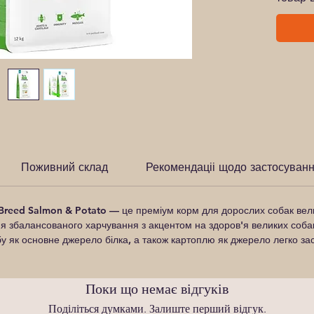
Поживний склад
Рекомендаціі щодо застосуван
 Breed Salmon & Potato
— це преміум корм для дорослих собак велик
 збалансованого харчування з акцентом на здоров'я великих собак, 
бу як основне джерело білка, а також картоплю як джерело легко за
Поки що немає відгуків
Поділіться думками. Залиште перший відгук.