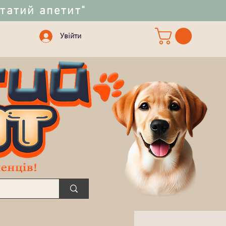
статий апетит"
Увійти