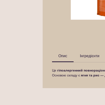
Опис
Інгредієнти
Це
гіпоалергенний повнораціон
Основою складу є
ягня та рис
— д