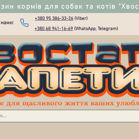
зин кормів для собак та котів "Хво
+380 95 386-33-26
(Viber)
 нами:
+380 68 941-16-69
(WhatsApp, Telegram)