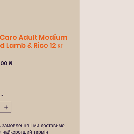
 Care Adult Medium
d Lamb & Rice 12 кг
Ціна
,00 ₴
ь
*
ь замовлення і ми доставимо
в найкоротший термін