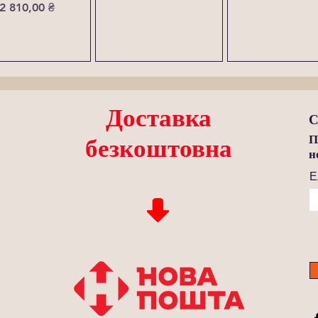
Ціна
2 810,00 ₴
Доставка
С
П
безкоштовна
н
Е