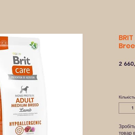
BRIT
Bree
2 660
Кількіст
Зробіт
товар 