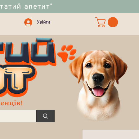
статий апетит"
Увійти