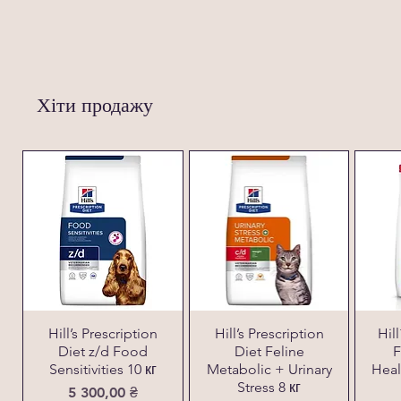
Хіти продажу
Hill’s Prescription
Hill’s Prescription
Hil
Diet z/d Food
Diet Feline
F
Sensitivities 10 кг
Metabolic + Urinary
Heal
Stress 8 кг
Ціна
5 300,00 ₴