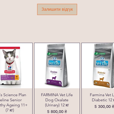
Залишити відгук
l´s Science Plan
FARMINA Vet Life
Farmina Vet L
eline Senior
Dog Oxalate
Diabetic 12 
thy Ageing 11+
(Urinary) 12 кг
Ціна
5 300,00 
(7 кг)
Ціна
5 800,00 ₴