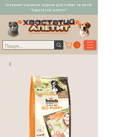
Інтернет-магазин кормів для собак та котів
"Хвостатий апетит"