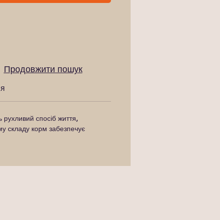
Продовжити пошук
ня
ь рухливий спосіб життя,
му складу корм забезпечує