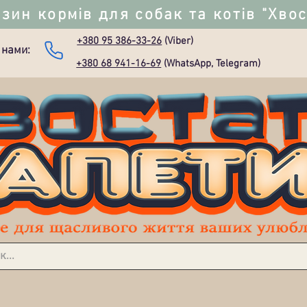
зин кормів для собак та котів "Хво
+380 95 386-33-26
(Viber)
 нами:
+380 68 941-16-69
(WhatsApp, Telegram)