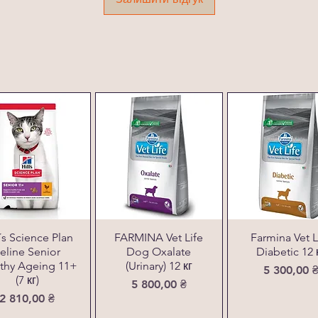
l´s Science Plan
FARMINA Vet Life
Farmina Vet L
eline Senior
Dog Oxalate
Diabetic 12 
thy Ageing 11+
(Urinary) 12 кг
Ціна
5 300,00 
(7 кг)
Ціна
5 800,00 ₴
Ціна
2 810,00 ₴