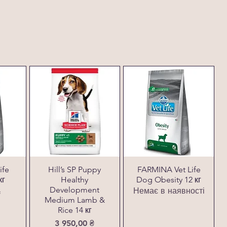
ife
Hill’s SP Puppy
FARMINA Vet Life
кг
Healthy
Dog Obesity 12 кг
Development
Немає в наявності
₴
Medium Lamb &
Rice 14 кг
Ціна
3 950,00 ₴