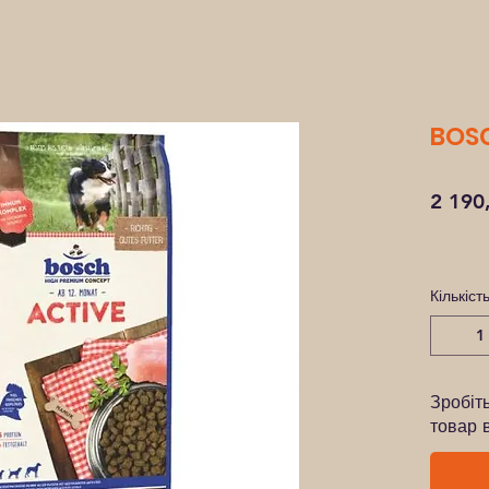
BOSC
2 190
Кількіст
Зробіт
товар 