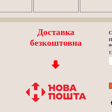
Доставка
С
П
безкоштовна
н
Е