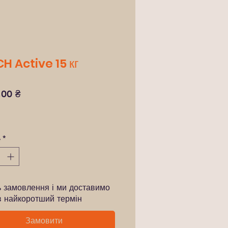
H Active 15 кг
Ціна
,00 ₴
ь
*
ь замовлення і ми доставимо
в найкоротший термін
Замовити