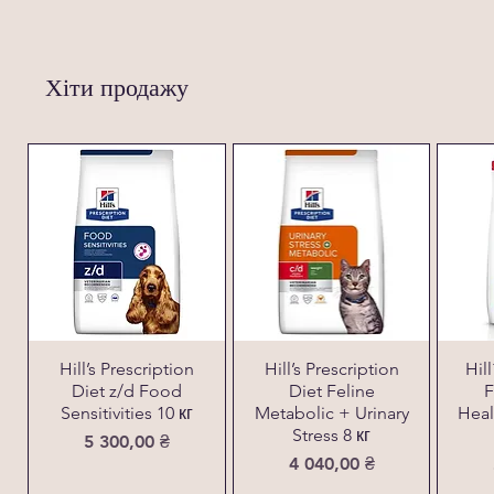
Хіти продажу
Hill’s Prescription
Hill’s Prescription
Hil
Diet z/d Food
Diet Feline
F
Sensitivities 10 кг
Metabolic + Urinary
Heal
Stress 8 кг
Ціна
5 300,00 ₴
Ціна
4 040,00 ₴