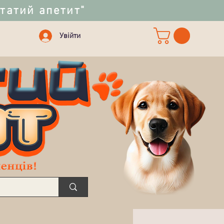
статий апетит"
Увійти