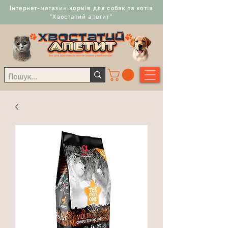
Інтернет-магазин кормів для собак та котів
"Хвостатий апетит"