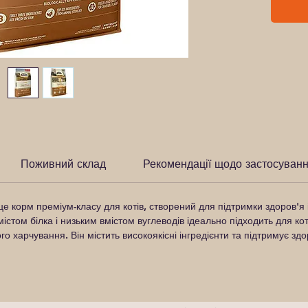
Поживний склад
Рекомендації щодо застосуван
е корм преміум-класу для котів, створений для підтримки здоров'я і
істом білка і низьким вмістом вуглеводів ідеально підходить для ко
го харчування. Він містить високоякісні інгредієнти та підтримує здор