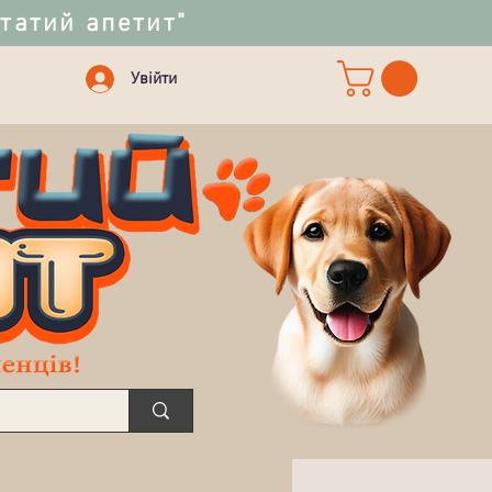
статий апетит"
Увійти