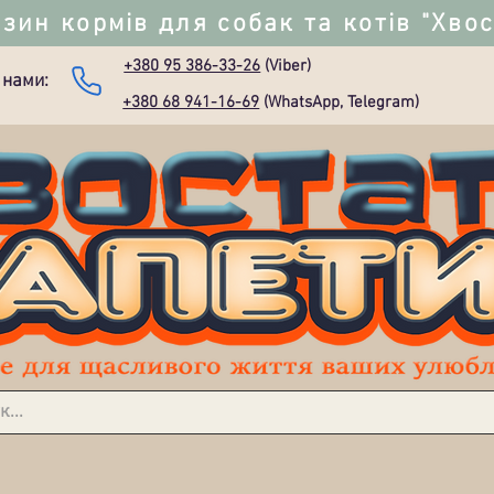
зин кормів для собак та котів "Хво
+380 95 386-33-26
(Viber)
 нами:
+380 68 941-16-69
(WhatsApp, Telegram)