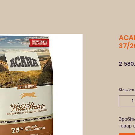
ACAN
37/20
2 580
Кількіст
Зробіт
товар 