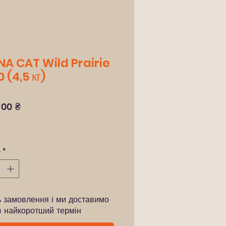
A CAT Wild Prairie
 (4,5 кг)
Ціна
,00 ₴
ь
*
ь замовлення і ми доставимо
в найкоротший термін