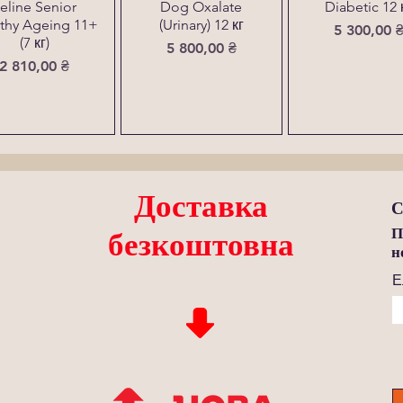
eline Senior
Dog Oxalate
Diabetic 12 
thy Ageing 11+
(Urinary) 12 кг
Ціна
5 300,00 
(7 кг)
Ціна
5 800,00 ₴
Ціна
2 810,00 ₴
Доставка
С
П
безкоштовна
н
Е