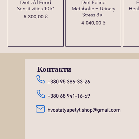
Diet z/d Food
Diet Feline
F
Sensitivities 10 кг
Metabolic + Urinary
Heal
Stress 8 кг
Ціна
5 300,00 ₴
Ціна
4 040,00 ₴
Контакти
+380 95 386-33-26
+380 68 941-16-69
hvostatyapetyt.shop@gmail.com