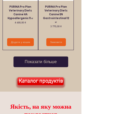
PURINA Pro Plan
PURINA Pro Plan
Veterinary Diets
Veterinary Diets
Canine HA
Canine EN
Hypoallergenic 11 кг
Gastrointestinal 12
кг
Ціна
4 600,00 ₴
Ціна
3 770,00 ₴
Додати у кошик
Замовити
Показати більше
Каталог продуктів
Якість, на яку можна