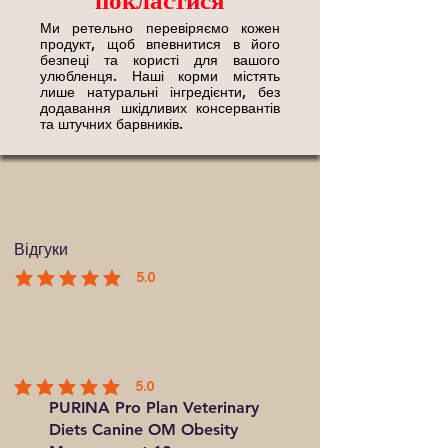
покластися
Ми ретельно перевіряємо кожен
продукт, щоб впевнитися в його
безпеці та користі для вашого
улюбленця. Наші корми містять
лише натуральні інгредієнти, без
додавання шкідливих консервантів
та штучних барвників.
Відгуки
5.0
середня оцінка: 5 з 5
5.0
середня оцінка: 5 з 5
PURINA Pro Plan Veterinary
Diets Canine OM Obesity