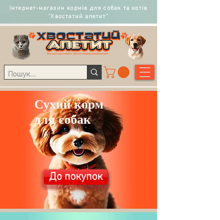
Інтернет-магазин кормів для собак та котів
"Хвостатий апетит"
Сухий корм
для собак
До покупок