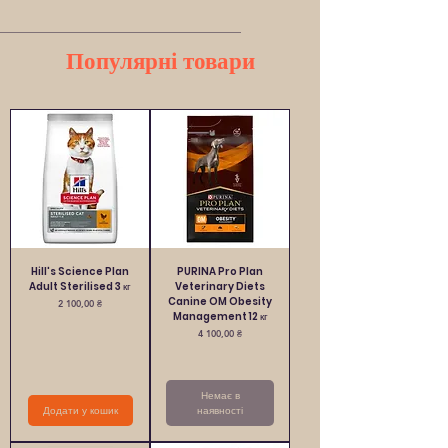
Популярні товари
Hill's Science Plan
PURINA Pro Plan
Adult Sterilised 3 кг
Veterinary Diets
Canine OM Obesity
Ціна
2 100,00 ₴
Management 12 кг
Ціна
4 100,00 ₴
Немає в
Додати у кошик
наявності