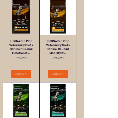
PURINA Pro Plan
PURINA Pro Plan
Veterinary Diets
Veterinary Diets
Canine NF Renal
Canine JM Joint
Function 12 кг
Mobility 12 кг
Ціна
Ціна
3 900,00 ₴
3 650,00 ₴
Замовити
Замовити