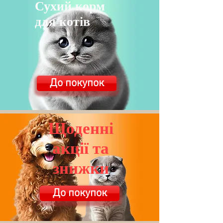
Сухий корм
для котів
До покупок
Щоденні
акції та
знижки
До покупок